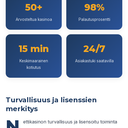
50+
98%
Arvosteltua kasinoa
Palautusprosentti
15 min
24/7
Keskimaarainen
Asiakastuki saatavilla
kotiutus
Turvallisuus ja lisenssien
merkitys
N
ettikasinon turvallisuus ja lisensoitu toiminta