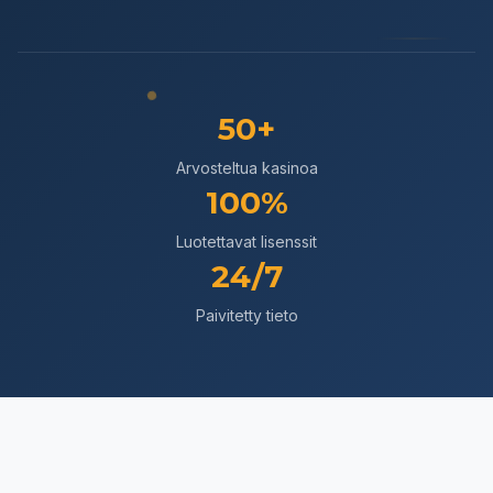
50+
Arvosteltua kasinoa
100%
Luotettavat lisenssit
24/7
Paivitetty tieto