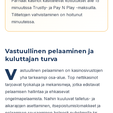
Parhaat kasinot kasittelevat kotiutukset alle 15
minuutissa Trustly- ja Pay N Play -maksuilla.
Tilitietojen vahvistaminen on hoitunut
minuuteissa.
Vastuullinen pelaaminen ja
kuluttajan turva
V
astuullinen pelaaminen on kasinosivustojen
yha tarkeampi osa-alue. Top nettikasinot
tarjoavat tyokaluja ja mekanismeja, jotka edistavat
pelaamisen hallintaa ja ehkaisevat
ongelmapelaamista. Naihin kuuluvat talletus- ja
aikarajojen asettaminen, itsepoistumislomakkeet ja
pelaamisen seuraaminen helposti puhelimella tai