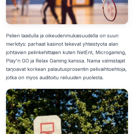
Pelien laadulla ja oikeudenmukaisuudella on suuri
merkitys: parhaat kasinot tekevat yhteistyota alan
johtavien pelinkehittajien kuten NetEnt, Microgaming,
Play'n GO ja Relax Gaming kanssa. Nama valmistajat
tarjoavat korkean palautusprosentin pelivaihtoehtoja,
jotka on myos auditoitu reiluuden puolesta.