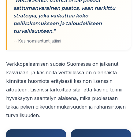
"Nettikasinon valinta ei ole pelkka
sattumanvarainen paatos, vaan harkittu
strategia, joka vaikuttaa koko
pelikokemukseen ja taloudelliseen
turvallisuuteen."
-- Kasinoasiantuntijatiimi
Verkkopelaamisen suosio Suomessa on jatkanut
kasvuaan, ja kasinoita vertaillessa on olennaista
kiinnittaa huomiota erityisesti kasinon lisenssin
aitouteen. Lisenssi tarkoittaa sita, etta kasino toimii
hyvaksytyn saantelyn alaisena, mika puolestaan
takaa pelien oikeudenmukaisuuden ja rahansiirtojen
turvallisuuden.