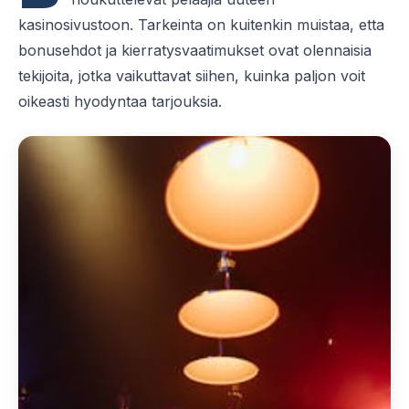
kasinosivustoon. Tarkeinta on kuitenkin muistaa, etta
bonusehdot ja kierratysvaatimukset ovat olennaisia
tekijoita, jotka vaikuttavat siihen, kuinka paljon voit
oikeasti hyodyntaa tarjouksia.