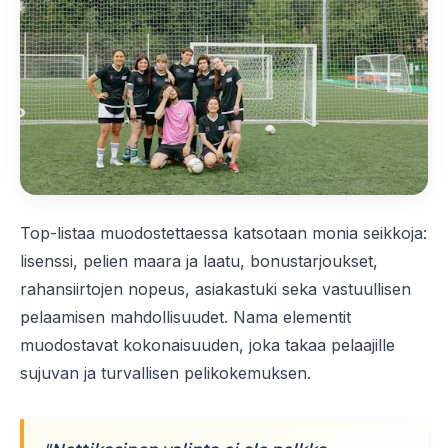
Top-listaa muodostettaessa katsotaan monia seikkoja:
lisenssi, pelien maara ja laatu, bonustarjoukset,
rahansiirtojen nopeus, asiakastuki seka vastuullisen
pelaamisen mahdollisuudet. Nama elementit
muodostavat kokonaisuuden, joka takaa pelaajille
sujuvan ja turvallisen pelikokemuksen.