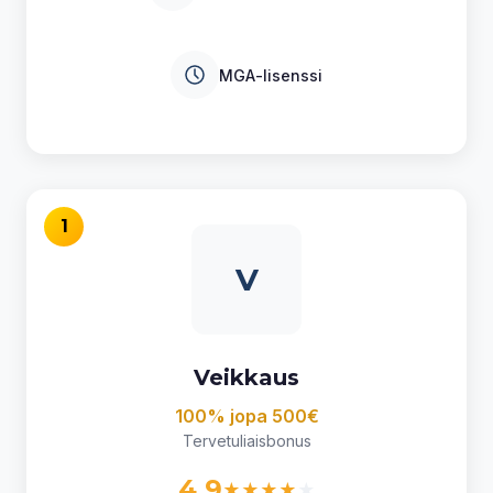
MGA-lisenssi
1
V
Veikkaus
100% jopa 500€
Tervetuliaisbonus
4.9
★
★
★
★
★