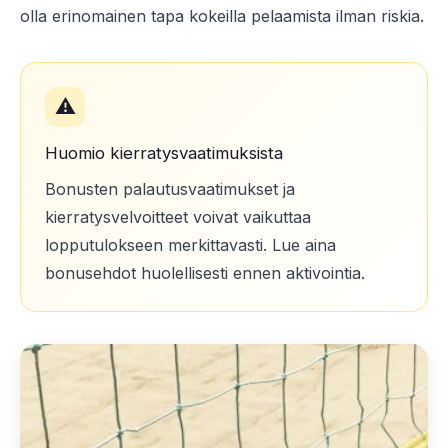
olla erinomainen tapa kokeilla pelaamista ilman riskia.
⚠️
Huomio kierratysvaatimuksista
Bonusten palautusvaatimukset ja
kierratysvelvoitteet voivat vaikuttaa
lopputulokseen merkittavasti. Lue aina
bonusehdot huolellisesti ennen aktivointia.