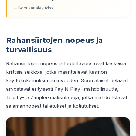
-- Bonusanalyytikko
Rahansiirtojen nopeus ja
turvallisuus
Rahansiirtojen nopeus ja luotettavuus ovat keskeisia
kriittisia seikkoja, jotka maarittelevat kasinon
kayttokokemuksen sujuvuuden. Suomalaiset pelaajat
arvostavat erityisesti Pay N Play -mahdollisuutta,
Trustly- ja Zimpler-maksutapoja, jotka mahdollistavat
salamannopeat talletukset ja kotiutukset.