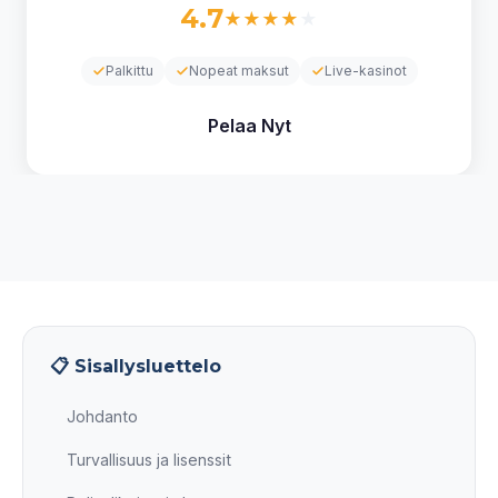
4.7
★
★
★
★
★
Palkittu
Nopeat maksut
Live-kasinot
Pelaa Nyt
📋 Sisallysluettelo
Johdanto
Turvallisuus ja lisenssit