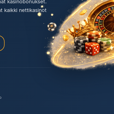
mat kasinobonukset.
t kaikki nettikasinot
to