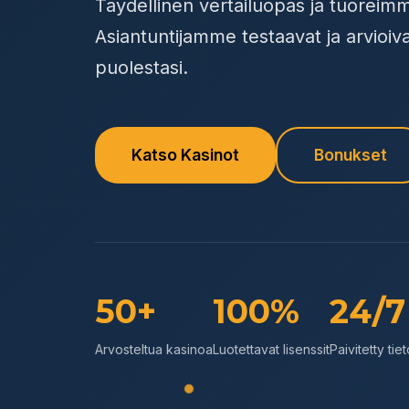
Taydellinen vertailuopas ja tuoreim
Asiantuntijamme testaavat ja arvioiva
puolestasi.
Katso Kasinot
Bonukset
50+
100%
24/7
Arvosteltua kasinoa
Luotettavat lisenssit
Paivitetty tie