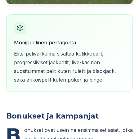
🎲
Monipuolinen pelitarjonta
Elite-pelivalikoima sisaltaa kolikkopelit,
progressiiviset jackpotit, live-kasinon
suosituimmat pelit kuten ruletti ja blackjack,
seka erikoispelit kuten pokeri ja bingo.
Bonukset ja kampanjat
B
onukset ovat usein ne ensimmaiset asiat, jotka
houkuttelevat pelaajia uuteen