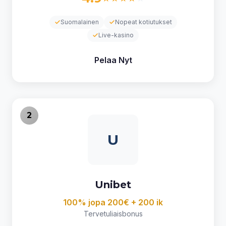
Suomalainen
Nopeat kotiutukset
Live-kasino
Pelaa Nyt
2
U
Unibet
100% jopa 200€ + 200 ik
Tervetuliaisbonus