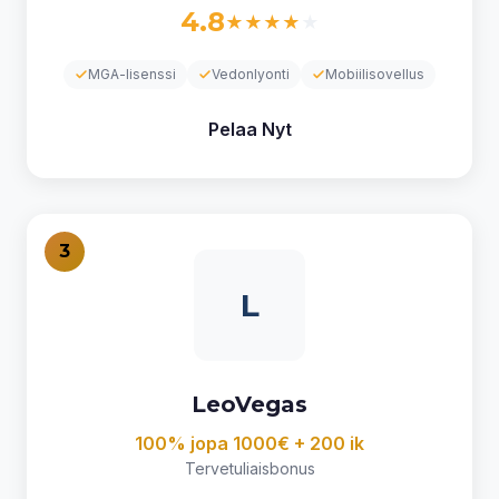
4.8
★
★
★
★
★
MGA-lisenssi
Vedonlyonti
Mobiilisovellus
Pelaa Nyt
3
L
LeoVegas
100% jopa 1000€ + 200 ik
Tervetuliaisbonus