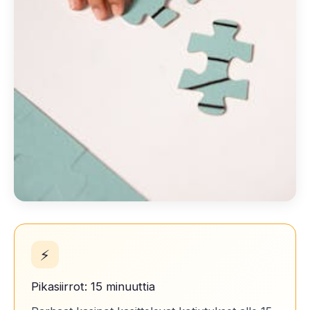
⚡
Pikasiirrot: 15 minuuttia