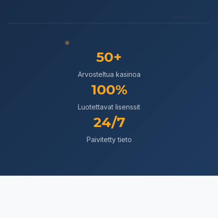
50+
Arvosteltua kasinoa
100%
Luotettavat lisenssit
24/7
Paivitetty tieto