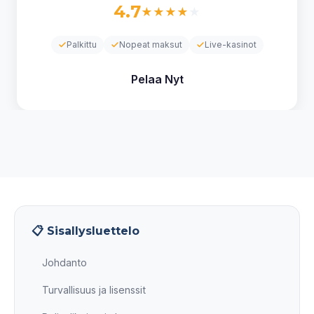
4.7
★
★
★
★
★
Palkittu
Nopeat maksut
Live-kasinot
Pelaa Nyt
📋 Sisallysluettelo
Johdanto
Turvallisuus ja lisenssit