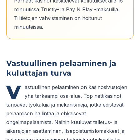
Parhaat kasinot kasittelevat kotiutukset alle 15
minuutissa Trustly- ja Pay N Play -maksuilla.
Tilitietojen vahvistaminen on hoitunut
minuuteissa.
Vastuullinen pelaaminen ja
kuluttajan turva
V
astuullinen pelaaminen on kasinosivustojen
yha tarkeampi osa-alue. Top nettikasinot
tarjoavat tyokaluja ja mekanismeja, jotka edistavat
pelaamisen hallintaa ja ehkaisevat
ongelmapelaamista. Naihin kuuluvat talletus- ja
aikarajojen asettaminen, itsepoistumislomakkeet ja
pelaamisen seuraaminen helposti puhelimella tai