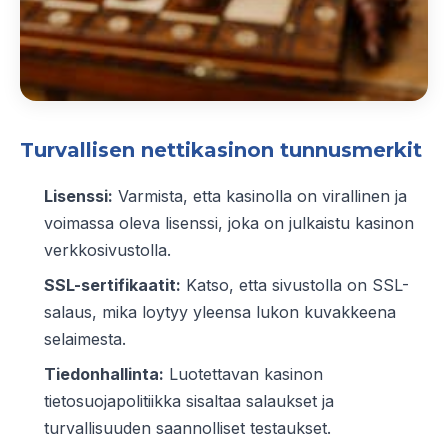
Turvallisen nettikasinon tunnusmerkit
Lisenssi:
Varmista, etta kasinolla on virallinen ja
voimassa oleva lisenssi, joka on julkaistu kasinon
verkkosivustolla.
SSL-sertifikaatit:
Katso, etta sivustolla on SSL-
salaus, mika loytyy yleensa lukon kuvakkeena
selaimesta.
Tiedonhallinta:
Luotettavan kasinon
tietosuojapolitiikka sisaltaa salaukset ja
turvallisuuden saannolliset testaukset.