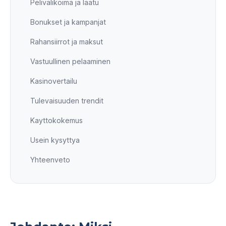
Pelivalikoima ja laatu
Bonukset ja kampanjat
Rahansiirrot ja maksut
Vastuullinen pelaaminen
Kasinovertailu
Tulevaisuuden trendit
Kayttokokemus
Usein kysyttya
Yhteenveto