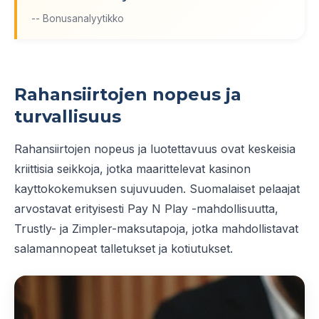
-- Bonusanalyytikko
Rahansiirtojen nopeus ja
turvallisuus
Rahansiirtojen nopeus ja luotettavuus ovat keskeisia
kriittisia seikkoja, jotka maarittelevat kasinon
kayttokokemuksen sujuvuuden. Suomalaiset pelaajat
arvostavat erityisesti Pay N Play -mahdollisuutta,
Trustly- ja Zimpler-maksutapoja, jotka mahdollistavat
salamannopeat talletukset ja kotiutukset.