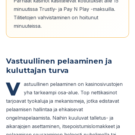
Parhaat kasinot kasittelevat kotiutukset alle 15
minuutissa Trustly- ja Pay N Play -maksuilla.
Tilitietojen vahvistaminen on hoitunut
minuuteissa.
Vastuullinen pelaaminen ja
kuluttajan turva
V
astuullinen pelaaminen on kasinosivustojen
yha tarkeampi osa-alue. Top nettikasinot
tarjoavat tyokaluja ja mekanismeja, jotka edistavat
pelaamisen hallintaa ja ehkaisevat
ongelmapelaamista. Naihin kuuluvat talletus- ja
aikarajojen asettaminen, itsepoistumislomakkeet ja
pelaamisen seuraaminen helposti puhelimella tai