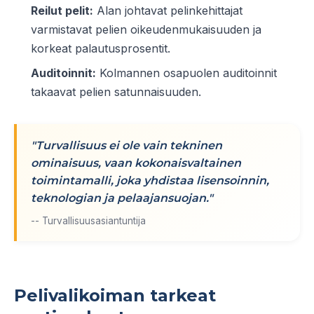
Reilut pelit:
Alan johtavat pelinkehittajat
varmistavat pelien oikeudenmukaisuuden ja
korkeat palautusprosentit.
Auditoinnit:
Kolmannen osapuolen auditoinnit
takaavat pelien satunnaisuuden.
"Turvallisuus ei ole vain tekninen
ominaisuus, vaan kokonaisvaltainen
toimintamalli, joka yhdistaa lisensoinnin,
teknologian ja pelaajansuojan."
-- Turvallisuusasiantuntija
Pelivalikoiman tarkeat