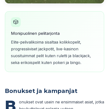
🎲
Monipuolinen pelitarjonta
Elite-pelivalikoima sisaltaa kolikkopelit,
progressiiviset jackpotit, live-kasinon
suosituimmat pelit kuten ruletti ja blackjack,
seka erikoispelit kuten pokeri ja bingo.
Bonukset ja kampanjat
B
onukset ovat usein ne ensimmaiset asiat, jotka
houkuttelevat pelaajia uuteen