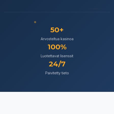
50+
Arvosteltua kasinoa
100%
Luotettavat lisenssit
24/7
Paivitetty tieto