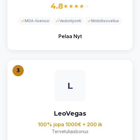
4.8
★
★
★
★
★
MGA-lisenssi
Vedonlyonti
Mobiilisovellus
Pelaa Nyt
3
L
LeoVegas
100% jopa 1000€ + 200 ik
Tervetuliaisbonus