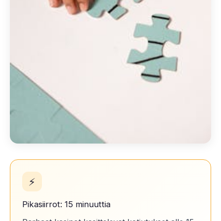
⚡
Pikasiirrot: 15 minuuttia