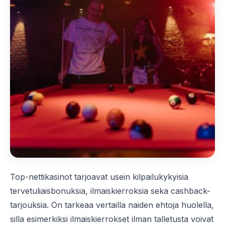
Top-nettikasinot tarjoavat usein kilpailukykyisia
tervetuliaisbonuksia, ilmaiskierroksia seka cashback-
tarjouksia. On tarkeaa vertailla naiden ehtoja huolella,
silla esimerkiksi ilmaiskierrokset ilman talletusta voivat