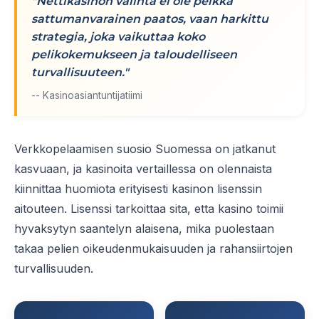
"Nettikasinon valinta ei ole pelkka
sattumanvarainen paatos, vaan harkittu
strategia, joka vaikuttaa koko
pelikokemukseen ja taloudelliseen
turvallisuuteen."
-- Kasinoasiantuntijatiimi
Verkkopelaamisen suosio Suomessa on jatkanut
kasvuaan, ja kasinoita vertaillessa on olennaista
kiinnittaa huomiota erityisesti kasinon lisenssin
aitouteen. Lisenssi tarkoittaa sita, etta kasino toimii
hyvaksytyn saantelyn alaisena, mika puolestaan
takaa pelien oikeudenmukaisuuden ja rahansiirtojen
turvallisuuden.