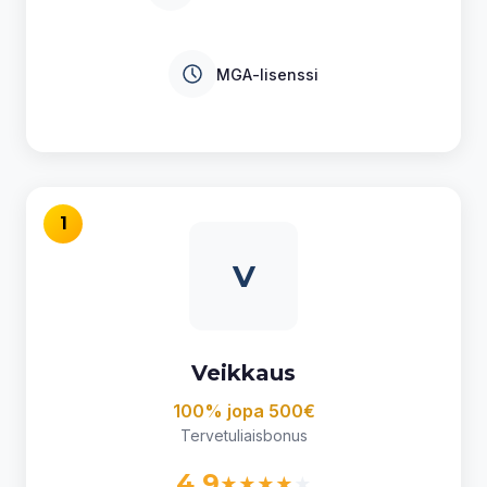
MGA-lisenssi
1
V
Veikkaus
100% jopa 500€
Tervetuliaisbonus
4.9
★
★
★
★
★