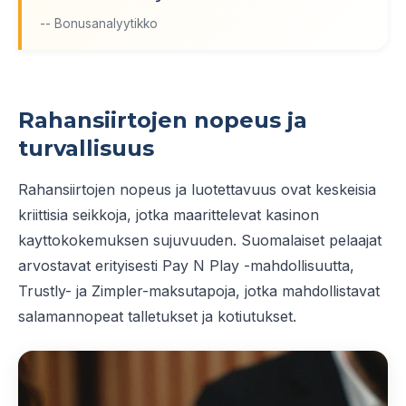
-- Bonusanalyytikko
Rahansiirtojen nopeus ja
turvallisuus
Rahansiirtojen nopeus ja luotettavuus ovat keskeisia
kriittisia seikkoja, jotka maarittelevat kasinon
kayttokokemuksen sujuvuuden. Suomalaiset pelaajat
arvostavat erityisesti Pay N Play -mahdollisuutta,
Trustly- ja Zimpler-maksutapoja, jotka mahdollistavat
salamannopeat talletukset ja kotiutukset.