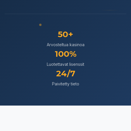
50+
Arvosteltua kasinoa
100%
Luotettavat lisenssit
24/7
Paivitetty tieto