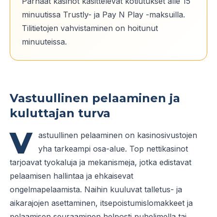
Parhaat kasinot kasittelevat kotiutukset alle 15
minuutissa Trustly- ja Pay N Play -maksuilla.
Tilitietojen vahvistaminen on hoitunut
minuuteissa.
Vastuullinen pelaaminen ja
kuluttajan turva
V
astuullinen pelaaminen on kasinosivustojen
yha tarkeampi osa-alue. Top nettikasinot
tarjoavat tyokaluja ja mekanismeja, jotka edistavat
pelaamisen hallintaa ja ehkaisevat
ongelmapelaamista. Naihin kuuluvat talletus- ja
aikarajojen asettaminen, itsepoistumislomakkeet ja
pelaamisen seuraaminen helposti puhelimella tai