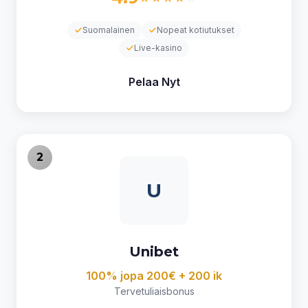
Suomalainen
Nopeat kotiutukset
Live-kasino
Pelaa Nyt
2
U
Unibet
100% jopa 200€ + 200 ik
Tervetuliaisbonus