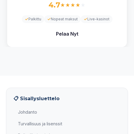
4.7
★
★
★
★
★
Palkittu
Nopeat maksut
Live-kasinot
Pelaa Nyt
📋 Sisallysluettelo
Johdanto
Turvallisuus ja lisenssit