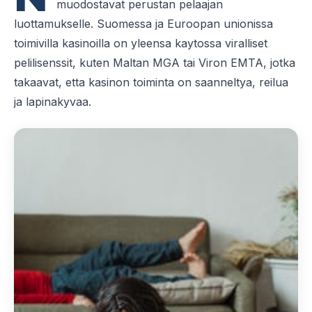
muodostavat perustan pelaajan
luottamukselle. Suomessa ja Euroopan unionissa
toimivilla kasinoilla on yleensa kaytossa viralliset
pelilisenssit, kuten Maltan MGA tai Viron EMTA, jotka
takaavat, etta kasinon toiminta on saanneltya, reilua
ja lapinakyvaa.