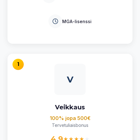
MGA-lisenssi
1
V
Veikkaus
100% jopa 500€
Tervetuliaisbonus
4.9
★
★
★
★
★