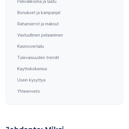
Pelivalikoima ja laatu
Bonukset ja kampanjat
Rahansiirrot ja maksut
Vastuullinen pelaaminen
Kasinovertailu
Tulevaisuuden trendit
Kayttokokemus
Usein kysyttya
Yhteenveto