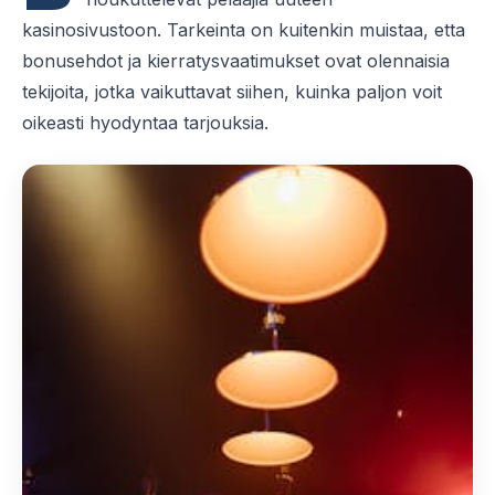
kasinosivustoon. Tarkeinta on kuitenkin muistaa, etta
bonusehdot ja kierratysvaatimukset ovat olennaisia
tekijoita, jotka vaikuttavat siihen, kuinka paljon voit
oikeasti hyodyntaa tarjouksia.