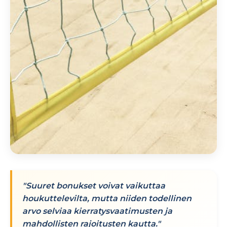
"Suuret bonukset voivat vaikuttaa
houkuttelevilta, mutta niiden todellinen
arvo selviaa kierratysvaatimusten ja
mahdollisten rajoitusten kautta."