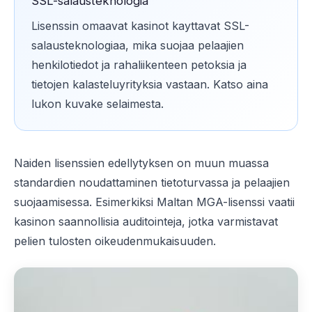
SSL-salausteknologia
Lisenssin omaavat kasinot kayttavat SSL-
salausteknologiaa, mika suojaa pelaajien
henkilotiedot ja rahaliikenteen petoksia ja
tietojen kalasteluyrityksia vastaan. Katso aina
lukon kuvake selaimesta.
Naiden lisenssien edellytyksen on muun muassa
standardien noudattaminen tietoturvassa ja pelaajien
suojaamisessa. Esimerkiksi Maltan MGA-lisenssi vaatii
kasinon saannollisia auditointeja, jotka varmistavat
pelien tulosten oikeudenmukaisuuden.