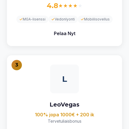
4.8
★
★
★
★
★
MGA-lisenssi
Vedonlyonti
Mobiilisovellus
Pelaa Nyt
3
L
LeoVegas
100% jopa 1000€ + 200 ik
Tervetuliaisbonus