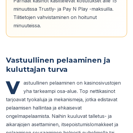
Parhaat kasinot kasittelevat kotiutukset alle 15
minuutissa Trustly- ja Pay N Play -maksuilla.
Tilitietojen vahvistaminen on hoitunut
minuuteissa.
Vastuullinen pelaaminen ja
kuluttajan turva
V
astuullinen pelaaminen on kasinosivustojen
yha tarkeampi osa-alue. Top nettikasinot
tarjoavat tyokaluja ja mekanismeja, jotka edistavat
pelaamisen hallintaa ja ehkaisevat
ongelmapelaamista. Naihin kuuluvat talletus- ja
aikarajojen asettaminen, itsepoistumislomakkeet ja
pelaamisen seuraaminen helposti puhelimella tai