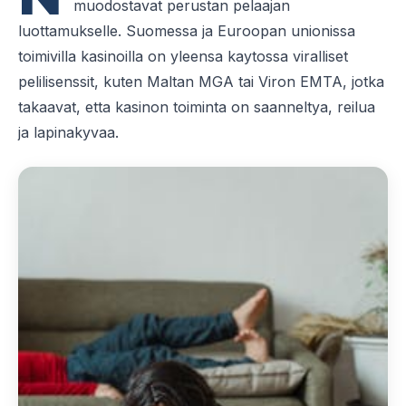
muodostavat perustan pelaajan
luottamukselle. Suomessa ja Euroopan unionissa
toimivilla kasinoilla on yleensa kaytossa viralliset
pelilisenssit, kuten Maltan MGA tai Viron EMTA, jotka
takaavat, etta kasinon toiminta on saanneltya, reilua
ja lapinakyvaa.