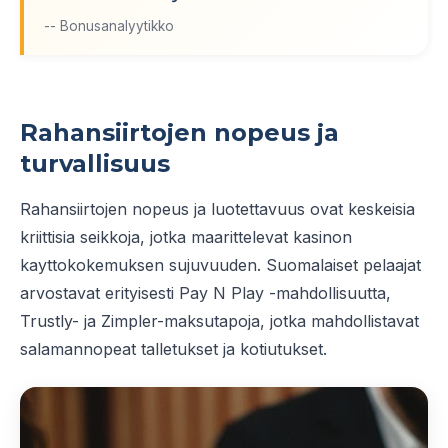
-- Bonusanalyytikko
Rahansiirtojen nopeus ja
turvallisuus
Rahansiirtojen nopeus ja luotettavuus ovat keskeisia
kriittisia seikkoja, jotka maarittelevat kasinon
kayttokokemuksen sujuvuuden. Suomalaiset pelaajat
arvostavat erityisesti Pay N Play -mahdollisuutta,
Trustly- ja Zimpler-maksutapoja, jotka mahdollistavat
salamannopeat talletukset ja kotiutukset.