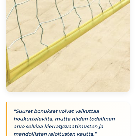
"Suuret bonukset voivat vaikuttaa
houkuttelevilta, mutta niiden todellinen
arvo selviaa kierratysvaatimusten ja
mahdollisten rajoitusten kautta."