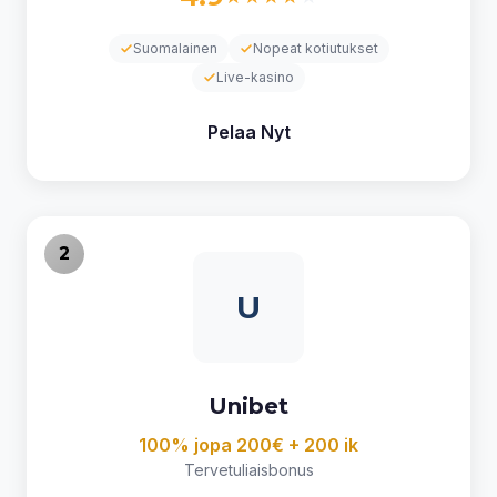
Suomalainen
Nopeat kotiutukset
Live-kasino
Pelaa Nyt
2
U
Unibet
100% jopa 200€ + 200 ik
Tervetuliaisbonus