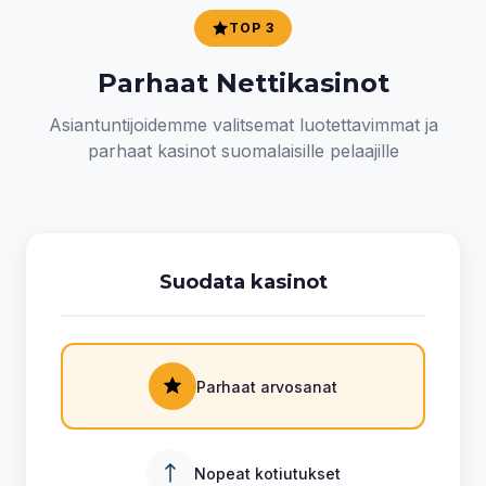
TOP 3
Parhaat Nettikasinot
Asiantuntijoidemme valitsemat luotettavimmat ja
parhaat kasinot suomalaisille pelaajille
Suodata kasinot
Parhaat arvosanat
Nopeat kotiutukset