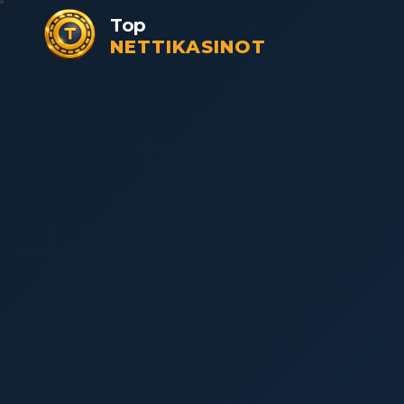
Top
NETTIKASINOT