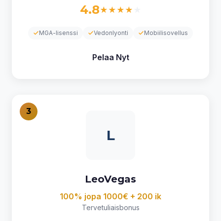
4.8
★
★
★
★
★
MGA-lisenssi
Vedonlyonti
Mobiilisovellus
Pelaa Nyt
3
L
LeoVegas
100% jopa 1000€ + 200 ik
Tervetuliaisbonus