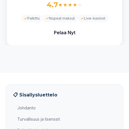
4.7
★
★
★
★
★
Palkittu
Nopeat maksut
Live-kasinot
Pelaa Nyt
📋 Sisallysluettelo
Johdanto
Turvallisuus ja lisenssit