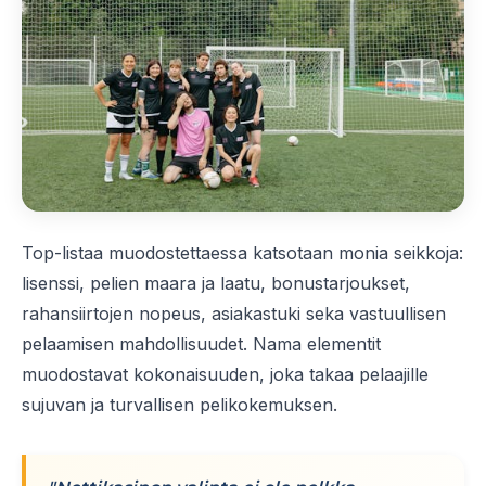
Top-listaa muodostettaessa katsotaan monia seikkoja:
lisenssi, pelien maara ja laatu, bonustarjoukset,
rahansiirtojen nopeus, asiakastuki seka vastuullisen
pelaamisen mahdollisuudet. Nama elementit
muodostavat kokonaisuuden, joka takaa pelaajille
sujuvan ja turvallisen pelikokemuksen.