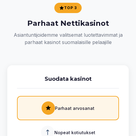
TOP 3
Parhaat Nettikasinot
Asiantuntijoidemme valitsemat luotettavimmat ja
parhaat kasinot suomalaisille pelaajille
Suodata kasinot
Parhaat arvosanat
Nopeat kotiutukset