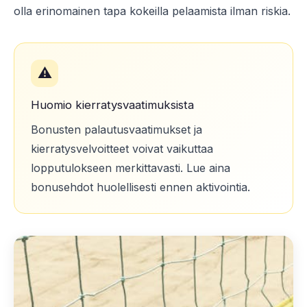
olla erinomainen tapa kokeilla pelaamista ilman riskia.
⚠️
Huomio kierratysvaatimuksista
Bonusten palautusvaatimukset ja
kierratysvelvoitteet voivat vaikuttaa
lopputulokseen merkittavasti. Lue aina
bonusehdot huolellisesti ennen aktivointia.