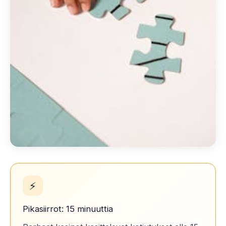
⚡
Pikasiirrot: 15 minuuttia