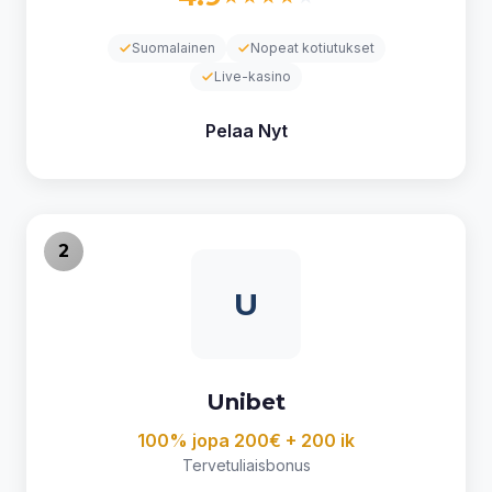
Suomalainen
Nopeat kotiutukset
Live-kasino
Pelaa Nyt
2
U
Unibet
100% jopa 200€ + 200 ik
Tervetuliaisbonus