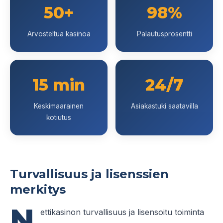
50+
98%
Arvosteltua kasinoa
Palautusprosentti
15 min
24/7
Keskimaarainen
Asiakastuki saatavilla
kotiutus
Turvallisuus ja lisenssien
merkitys
N
ettikasinon turvallisuus ja lisensoitu toiminta