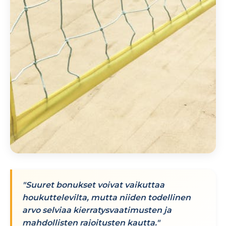
"Suuret bonukset voivat vaikuttaa
houkuttelevilta, mutta niiden todellinen
arvo selviaa kierratysvaatimusten ja
mahdollisten rajoitusten kautta."