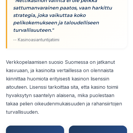
"Nettikasinon valinta ei ole pelkka
sattumanvarainen paatos, vaan harkittu
strategia, joka vaikuttaa koko
pelikokemukseen ja taloudelliseen
turvallisuuteen."
-- Kasinoasiantuntijatiimi
Verkkopelaamisen suosio Suomessa on jatkanut
kasvuaan, ja kasinoita vertaillessa on olennaista
kiinnittaa huomiota erityisesti kasinon lisenssin
aitouteen. Lisenssi tarkoittaa sita, etta kasino toimii
hyvaksytyn saantelyn alaisena, mika puolestaan
takaa pelien oikeudenmukaisuuden ja rahansiirtojen
turvallisuuden.