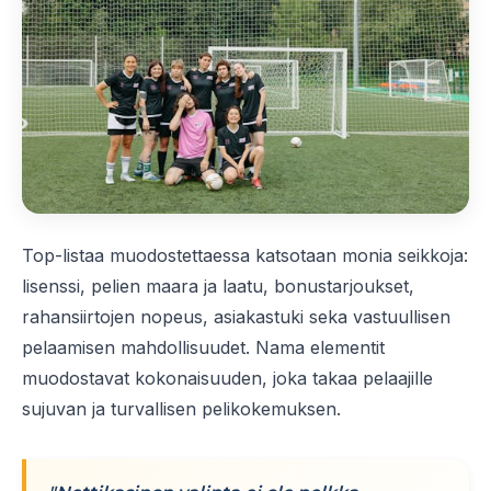
Top-listaa muodostettaessa katsotaan monia seikkoja:
lisenssi, pelien maara ja laatu, bonustarjoukset,
rahansiirtojen nopeus, asiakastuki seka vastuullisen
pelaamisen mahdollisuudet. Nama elementit
muodostavat kokonaisuuden, joka takaa pelaajille
sujuvan ja turvallisen pelikokemuksen.