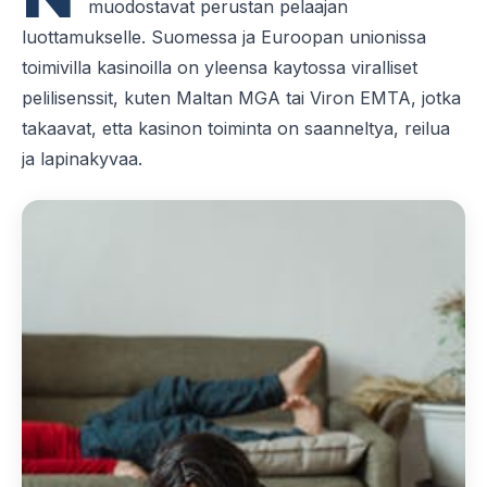
muodostavat perustan pelaajan
luottamukselle. Suomessa ja Euroopan unionissa
toimivilla kasinoilla on yleensa kaytossa viralliset
pelilisenssit, kuten Maltan MGA tai Viron EMTA, jotka
takaavat, etta kasinon toiminta on saanneltya, reilua
ja lapinakyvaa.