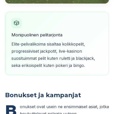
🎲
Monipuolinen pelitarjonta
Elite-pelivalikoima sisaltaa kolikkopelit,
progressiiviset jackpotit, live-kasinon
suosituimmat pelit kuten ruletti ja blackjack,
seka erikoispelit kuten pokeri ja bingo.
Bonukset ja kampanjat
B
onukset ovat usein ne ensimmaiset asiat, jotka
houkuttelevat pelaajia uuteen