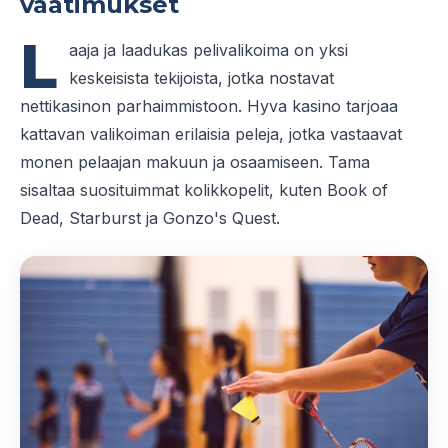
vaatimukset
L
aaja ja laadukas pelivalikoima on yksi
keskeisista tekijoista, jotka nostavat
nettikasinon parhaimmistoon. Hyva kasino tarjoaa
kattavan valikoiman erilaisia peleja, jotka vastaavat
monen pelaajan makuun ja osaamiseen. Tama
sisaltaa suosituimmat kolikkopelit, kuten Book of
Dead, Starburst ja Gonzo's Quest.