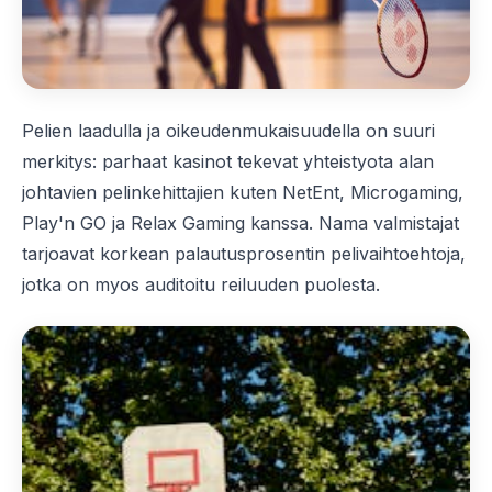
Pelien laadulla ja oikeudenmukaisuudella on suuri
merkitys: parhaat kasinot tekevat yhteistyota alan
johtavien pelinkehittajien kuten NetEnt, Microgaming,
Play'n GO ja Relax Gaming kanssa. Nama valmistajat
tarjoavat korkean palautusprosentin pelivaihtoehtoja,
jotka on myos auditoitu reiluuden puolesta.