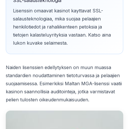
SSL-salausteknologia
Lisenssin omaavat kasinot kayttavat SSL-
salausteknologiaa, mika suojaa pelaajien
henkilotiedot ja rahaliikenteen petoksia ja
tietojen kalasteluyrityksia vastaan. Katso aina
lukon kuvake selaimesta.
Naiden lisenssien edellytyksen on muun muassa
standardien noudattaminen tietoturvassa ja pelaajien
suojaamisessa. Esimerkiksi Maltan MGA-lisenssi vaatii
kasinon saannollisia auditointeja, jotka varmistavat
pelien tulosten oikeudenmukaisuuden.