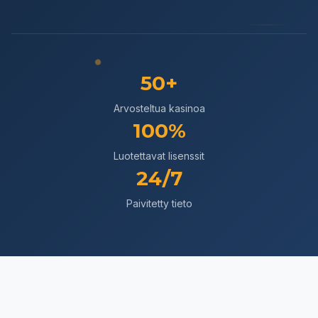
50+
Arvosteltua kasinoa
100%
Luotettavat lisenssit
24/7
Paivitetty tieto