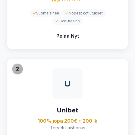
Suomalainen
Nopeat kotiutukset
Live-kasino
Pelaa Nyt
2
U
Unibet
100% jopa 200€ + 200 ik
Tervetuliaisbonus