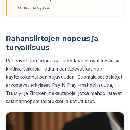
-- Bonusanalyytikko
Rahansiirtojen nopeus ja
turvallisuus
Rahansiirtojen nopeus ja luotettavuus ovat keskeisia
kriittisia seikkoja, jotka maarittelevat kasinon
kayttokokemuksen sujuvuuden. Suomalaiset pelaajat
arvostavat erityisesti Pay N Play -mahdollisuutta,
Trustly- ja Zimpler-maksutapoja, jotka mahdollistavat
salamannopeat talletukset ja kotiutukset.