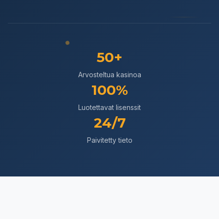
50+
Arvosteltua kasinoa
100%
Luotettavat lisenssit
24/7
Paivitetty tieto