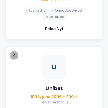
Suomalainen
Nopeat kotiutukset
Live-kasino
Pelaa Nyt
2
U
Unibet
100% jopa 200€ + 200 ik
Tervetuliaisbonus