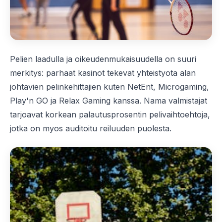
Pelien laadulla ja oikeudenmukaisuudella on suuri
merkitys: parhaat kasinot tekevat yhteistyota alan
johtavien pelinkehittajien kuten NetEnt, Microgaming,
Play'n GO ja Relax Gaming kanssa. Nama valmistajat
tarjoavat korkean palautusprosentin pelivaihtoehtoja,
jotka on myos auditoitu reiluuden puolesta.