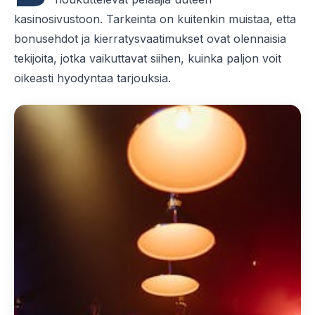
kasinosivustoon. Tarkeinta on kuitenkin muistaa, etta
bonusehdot ja kierratysvaatimukset ovat olennaisia
tekijoita, jotka vaikuttavat siihen, kuinka paljon voit
oikeasti hyodyntaa tarjouksia.