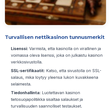
Turvallisen nettikasinon tunnusmerkit
Lisenssi:
Varmista, etta kasinolla on virallinen ja
voimassa oleva lisenssi, joka on julkaistu kasinon
verkkosivustolla.
SSL-sertifikaatit:
Katso, etta sivustolla on SSL-
salaus, mika loytyy yleensa lukon kuvakkeena
selaimesta.
Tiedonhallinta:
Luotettavan kasinon
tietosuojapolitiikka sisaltaa salaukset ja
turvallisuuden saannolliset testaukset.