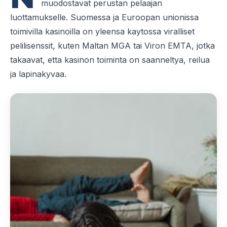
muodostavat perustan pelaajan
luottamukselle. Suomessa ja Euroopan unionissa
toimivilla kasinoilla on yleensa kaytossa viralliset
pelilisenssit, kuten Maltan MGA tai Viron EMTA, jotka
takaavat, etta kasinon toiminta on saanneltya, reilua
ja lapinakyvaa.