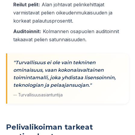
Reilut pelit:
Alan johtavat pelinkehittajat
varmistavat pelien oikeudenmukaisuuden ja
korkeat palautusprosentit.
Auditoinnit:
Kolmannen osapuolen auditoinnit
takaavat pelien satunnaisuuden.
"Turvallisuus ei ole vain tekninen
ominaisuus, vaan kokonaisvaltainen
toimintamalli, joka yhdistaa lisensoinnin,
teknologian ja pelaajansuojan."
-- Turvallisuusasiantuntija
Pelivalikoiman tarkeat