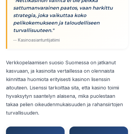
"Nettikasinon valinta ei ole pelkka
sattumanvarainen paatos, vaan harkittu
strategia, joka vaikuttaa koko
pelikokemukseen ja taloudelliseen
turvallisuuteen."
-- Kasinoasiantuntijatiimi
Verkkopelaamisen suosio Suomessa on jatkanut
kasvuaan, ja kasinoita vertaillessa on olennaista
kiinnittaa huomiota erityisesti kasinon lisenssin
aitouteen. Lisenssi tarkoittaa sita, etta kasino toimii
hyvaksytyn saantelyn alaisena, mika puolestaan
takaa pelien oikeudenmukaisuuden ja rahansiirtojen
turvallisuuden.