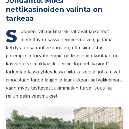
Johdanto: Miksi
nettikasinoiden valinta on
tarkeaa
S
uomen rahapelimarkkinat ovat kokeneet
merkittavan kasvun viime vuosina, ja tama
kehitys on saanut aikaan sen, etta kiinnostus
parempia ja turvallisempia nettikasinoita kohtaan on
kasvanut voimakkaasti. Termi "top nettikasinot"
tarkoittaa tassa yhteydessa niita kasinoita, jotka eivat
ainoastaan tarjoa laajan ja laadukkaan pelivalikoiman,
vaan myos tayttavat tiukimmatkin turvallisuus- ja
reilun pelin vaatimukset.