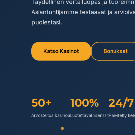
Taydellinen vertailuopas ja tuoreim
Asiantuntijamme testaavat ja arvioiva
puolestasi.
Katso Kasinot
Bonukset
50+
100%
24/7
Arvosteltua kasinoa
Luotettavat lisenssit
Paivitetty tie