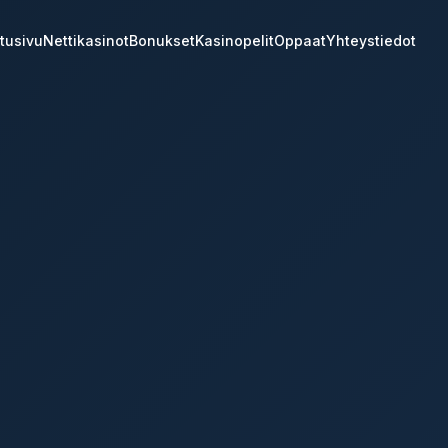
tusivu
Nettikasinot
Bonukset
Kasinopelit
Oppaat
Yhteystiedot