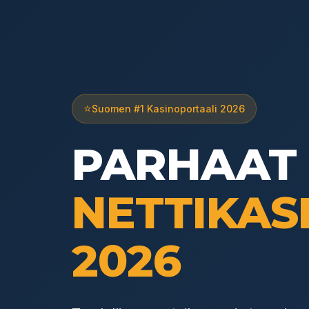
⭐
Suomen #1 Kasinoportaali 2026
PARHAAT
NETTIKAS
2026