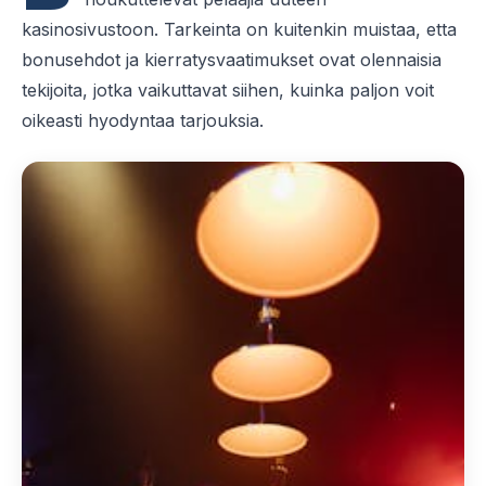
kasinosivustoon. Tarkeinta on kuitenkin muistaa, etta
bonusehdot ja kierratysvaatimukset ovat olennaisia
tekijoita, jotka vaikuttavat siihen, kuinka paljon voit
oikeasti hyodyntaa tarjouksia.