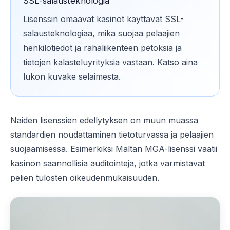
SSL-salausteknologia
Lisenssin omaavat kasinot kayttavat SSL-
salausteknologiaa, mika suojaa pelaajien
henkilotiedot ja rahaliikenteen petoksia ja
tietojen kalasteluyrityksia vastaan. Katso aina
lukon kuvake selaimesta.
Naiden lisenssien edellytyksen on muun muassa
standardien noudattaminen tietoturvassa ja pelaajien
suojaamisessa. Esimerkiksi Maltan MGA-lisenssi vaatii
kasinon saannollisia auditointeja, jotka varmistavat
pelien tulosten oikeudenmukaisuuden.