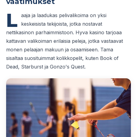
vaatimukset
L
aaja ja laadukas pelivalikoima on yksi
keskeisista tekijoista, jotka nostavat
nettikasinon parhaimmistoon. Hyva kasino tarjoaa
kattavan valikoiman erilaisia peleja, jotka vastaavat
monen pelaajan makuun ja osaamiseen. Tama
sisaltaa suosituimmat kolikkopelit, kuten Book of
Dead, Starburst ja Gonzo's Quest.