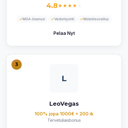
4.8
★
★
★
★
★
MGA-lisenssi
Vedonlyonti
Mobiilisovellus
Pelaa Nyt
3
L
LeoVegas
100% jopa 1000€ + 200 ik
Tervetuliaisbonus