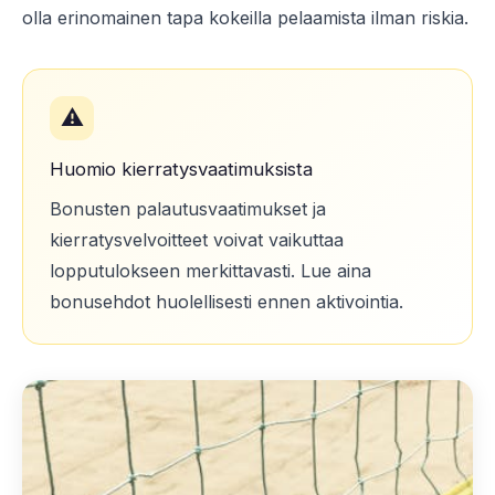
olla erinomainen tapa kokeilla pelaamista ilman riskia.
⚠️
Huomio kierratysvaatimuksista
Bonusten palautusvaatimukset ja
kierratysvelvoitteet voivat vaikuttaa
lopputulokseen merkittavasti. Lue aina
bonusehdot huolellisesti ennen aktivointia.