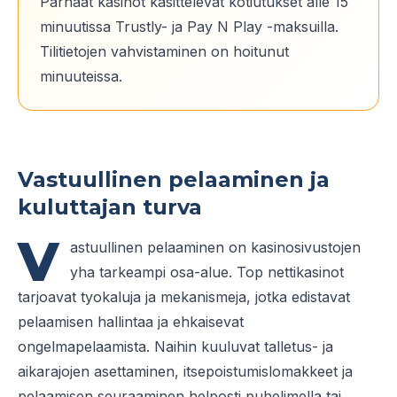
Parhaat kasinot kasittelevat kotiutukset alle 15
minuutissa Trustly- ja Pay N Play -maksuilla.
Tilitietojen vahvistaminen on hoitunut
minuuteissa.
Vastuullinen pelaaminen ja
kuluttajan turva
V
astuullinen pelaaminen on kasinosivustojen
yha tarkeampi osa-alue. Top nettikasinot
tarjoavat tyokaluja ja mekanismeja, jotka edistavat
pelaamisen hallintaa ja ehkaisevat
ongelmapelaamista. Naihin kuuluvat talletus- ja
aikarajojen asettaminen, itsepoistumislomakkeet ja
pelaamisen seuraaminen helposti puhelimella tai