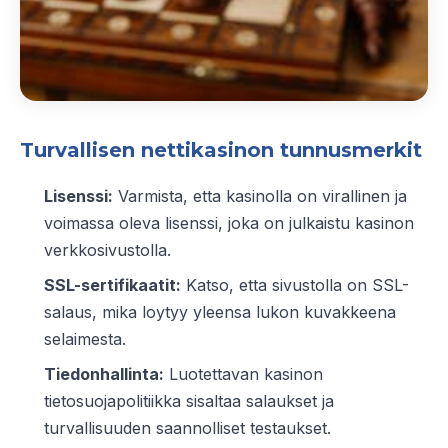
Turvallisen nettikasinon tunnusmerkit
Lisenssi:
Varmista, etta kasinolla on virallinen ja
voimassa oleva lisenssi, joka on julkaistu kasinon
verkkosivustolla.
SSL-sertifikaatit:
Katso, etta sivustolla on SSL-
salaus, mika loytyy yleensa lukon kuvakkeena
selaimesta.
Tiedonhallinta:
Luotettavan kasinon
tietosuojapolitiikka sisaltaa salaukset ja
turvallisuuden saannolliset testaukset.