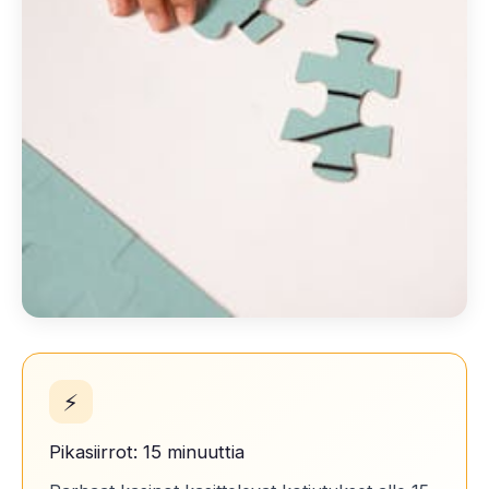
⚡
Pikasiirrot: 15 minuuttia