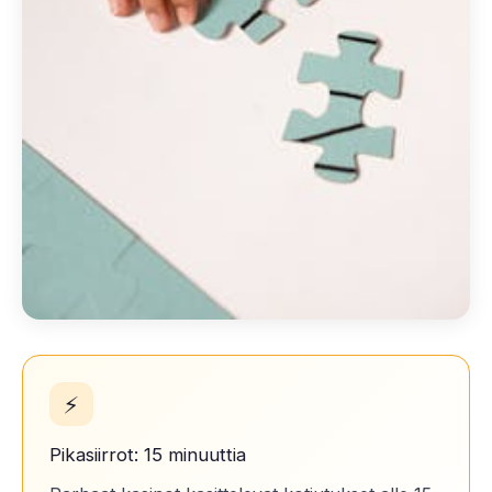
⚡
Pikasiirrot: 15 minuuttia