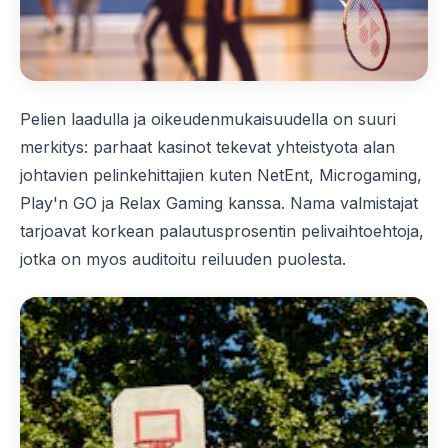
Pelien laadulla ja oikeudenmukaisuudella on suuri
merkitys: parhaat kasinot tekevat yhteistyota alan
johtavien pelinkehittajien kuten NetEnt, Microgaming,
Play'n GO ja Relax Gaming kanssa. Nama valmistajat
tarjoavat korkean palautusprosentin pelivaihtoehtoja,
jotka on myos auditoitu reiluuden puolesta.