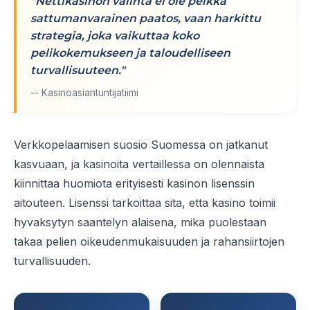
"Nettikasinon valinta ei ole pelkka
sattumanvarainen paatos, vaan harkittu
strategia, joka vaikuttaa koko
pelikokemukseen ja taloudelliseen
turvallisuuteen."
-- Kasinoasiantuntijatiimi
Verkkopelaamisen suosio Suomessa on jatkanut
kasvuaan, ja kasinoita vertaillessa on olennaista
kiinnittaa huomiota erityisesti kasinon lisenssin
aitouteen. Lisenssi tarkoittaa sita, etta kasino toimii
hyvaksytyn saantelyn alaisena, mika puolestaan
takaa pelien oikeudenmukaisuuden ja rahansiirtojen
turvallisuuden.