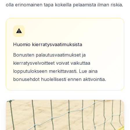
olla erinomainen tapa kokeilla pelaamista ilman riskia.
⚠️
Huomio kierratysvaatimuksista
Bonusten palautusvaatimukset ja
kierratysvelvoitteet voivat vaikuttaa
lopputulokseen merkittavasti. Lue aina
bonusehdot huolellisesti ennen aktivointia.