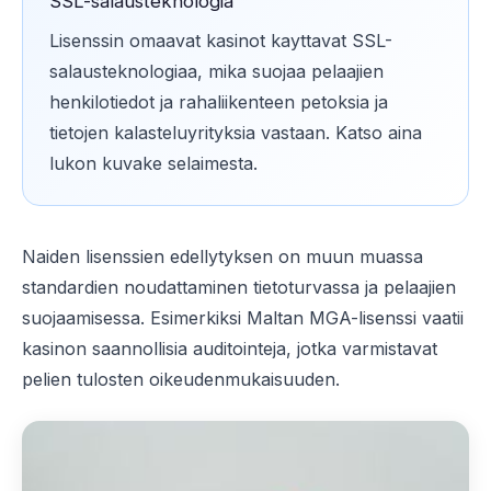
SSL-salausteknologia
Lisenssin omaavat kasinot kayttavat SSL-
salausteknologiaa, mika suojaa pelaajien
henkilotiedot ja rahaliikenteen petoksia ja
tietojen kalasteluyrityksia vastaan. Katso aina
lukon kuvake selaimesta.
Naiden lisenssien edellytyksen on muun muassa
standardien noudattaminen tietoturvassa ja pelaajien
suojaamisessa. Esimerkiksi Maltan MGA-lisenssi vaatii
kasinon saannollisia auditointeja, jotka varmistavat
pelien tulosten oikeudenmukaisuuden.