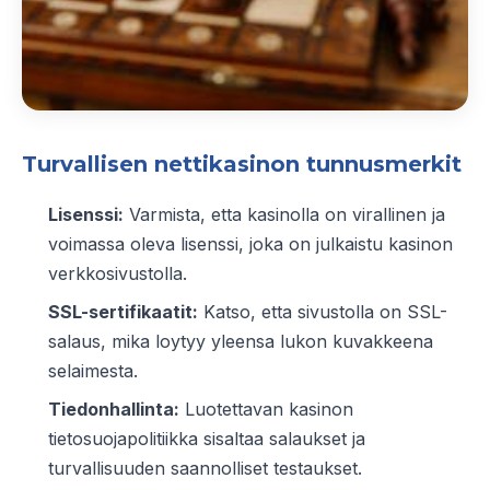
Turvallisen nettikasinon tunnusmerkit
Lisenssi:
Varmista, etta kasinolla on virallinen ja
voimassa oleva lisenssi, joka on julkaistu kasinon
verkkosivustolla.
SSL-sertifikaatit:
Katso, etta sivustolla on SSL-
salaus, mika loytyy yleensa lukon kuvakkeena
selaimesta.
Tiedonhallinta:
Luotettavan kasinon
tietosuojapolitiikka sisaltaa salaukset ja
turvallisuuden saannolliset testaukset.