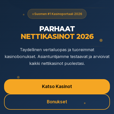
⭐
Suomen #1 Kasinoportaali 2026
PARHAAT
NETTIKASINOT 2026
Taydellinen vertailuopas ja tuoreimmat
kasinobonukset. Asiantuntijamme testaavat ja arvioivat
kaikki nettikasinot puolestasi.
Katso Kasinot
Bonukset