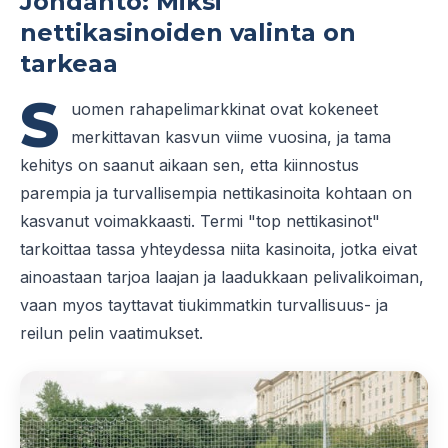
Johdanto: Miksi
nettikasinoiden valinta on
tarkeaa
S
uomen rahapelimarkkinat ovat kokeneet
merkittavan kasvun viime vuosina, ja tama
kehitys on saanut aikaan sen, etta kiinnostus
parempia ja turvallisempia nettikasinoita kohtaan on
kasvanut voimakkaasti. Termi "top nettikasinot"
tarkoittaa tassa yhteydessa niita kasinoita, jotka eivat
ainoastaan tarjoa laajan ja laadukkaan pelivalikoiman,
vaan myos tayttavat tiukimmatkin turvallisuus- ja
reilun pelin vaatimukset.