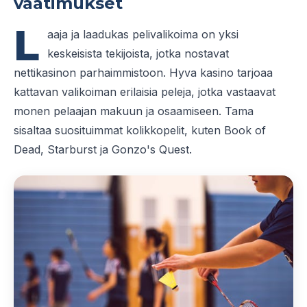
vaatimukset
L
aaja ja laadukas pelivalikoima on yksi
keskeisista tekijoista, jotka nostavat
nettikasinon parhaimmistoon. Hyva kasino tarjoaa
kattavan valikoiman erilaisia peleja, jotka vastaavat
monen pelaajan makuun ja osaamiseen. Tama
sisaltaa suosituimmat kolikkopelit, kuten Book of
Dead, Starburst ja Gonzo's Quest.