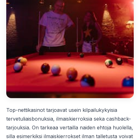
Top-nettikasinot tarjoavat usein kilpailukykyisia
tervetuliaisbonuksia, ilmaiskierroksia seka cashback-
tarjouksia. On tarkeaa vertailla naiden ehtoja huolella,
silla esimerkiksi ilmaiskierrokset ilman talletusta voivat