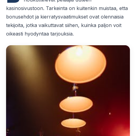
kasinosivustoon. Tarkeinta on kuitenkin muistaa, etta
bonusehdot ja kierratysvaatimukset ovat olennaisia
tekijoita, jotka vaikuttavat siihen, kuinka paljon voit
oikeasti hyodyntaa tarjouksia.