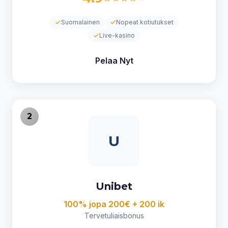
Suomalainen
Nopeat kotiutukset
Live-kasino
Pelaa Nyt
2
U
Unibet
100% jopa 200€ + 200 ik
Tervetuliaisbonus