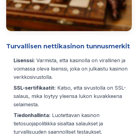
Turvallisen nettikasinon tunnusmerkit
Lisenssi:
Varmista, etta kasinolla on virallinen ja
voimassa oleva lisenssi, joka on julkaistu kasinon
verkkosivustolla.
SSL-sertifikaatit:
Katso, etta sivustolla on SSL-
salaus, mika loytyy yleensa lukon kuvakkeena
selaimesta.
Tiedonhallinta:
Luotettavan kasinon
tietosuojapolitiikka sisaltaa salaukset ja
turvallisuuden saannolliset testaukset.