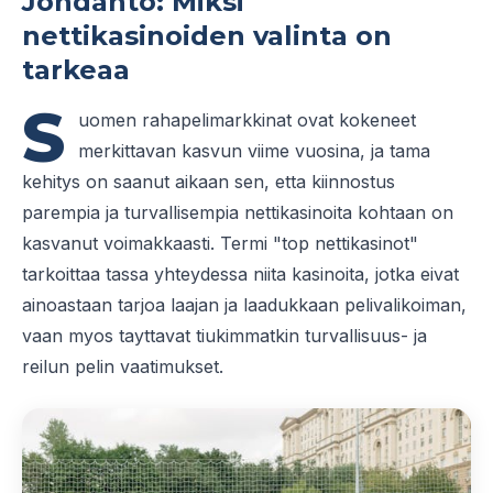
Johdanto: Miksi
nettikasinoiden valinta on
tarkeaa
S
uomen rahapelimarkkinat ovat kokeneet
merkittavan kasvun viime vuosina, ja tama
kehitys on saanut aikaan sen, etta kiinnostus
parempia ja turvallisempia nettikasinoita kohtaan on
kasvanut voimakkaasti. Termi "top nettikasinot"
tarkoittaa tassa yhteydessa niita kasinoita, jotka eivat
ainoastaan tarjoa laajan ja laadukkaan pelivalikoiman,
vaan myos tayttavat tiukimmatkin turvallisuus- ja
reilun pelin vaatimukset.