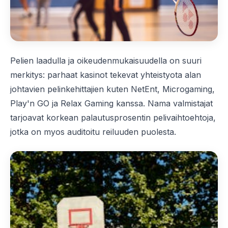
Pelien laadulla ja oikeudenmukaisuudella on suuri
merkitys: parhaat kasinot tekevat yhteistyota alan
johtavien pelinkehittajien kuten NetEnt, Microgaming,
Play'n GO ja Relax Gaming kanssa. Nama valmistajat
tarjoavat korkean palautusprosentin pelivaihtoehtoja,
jotka on myos auditoitu reiluuden puolesta.