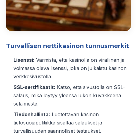
Turvallisen nettikasinon tunnusmerkit
Lisenssi:
Varmista, etta kasinolla on virallinen ja
voimassa oleva lisenssi, joka on julkaistu kasinon
verkkosivustolla.
SSL-sertifikaatit:
Katso, etta sivustolla on SSL-
salaus, mika loytyy yleensa lukon kuvakkeena
selaimesta.
Tiedonhallinta:
Luotettavan kasinon
tietosuojapolitiikka sisaltaa salaukset ja
turvallisuuden saannolliset testaukset.