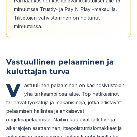
Parhaat kasinot kasittelevat kotiutukset alle 15
minuutissa Trustly- ja Pay N Play -maksuilla.
Tilitietojen vahvistaminen on hoitunut
minuuteissa.
Vastuullinen pelaaminen ja
kuluttajan turva
V
astuullinen pelaaminen on kasinosivustojen
yha tarkeampi osa-alue. Top nettikasinot
tarjoavat tyokaluja ja mekanismeja, jotka edistavat
pelaamisen hallintaa ja ehkaisevat
ongelmapelaamista. Naihin kuuluvat talletus- ja
aikarajojen asettaminen, itsepoistumislomakkeet ja
pelaamisen seuraaminen helposti puhelimella tai