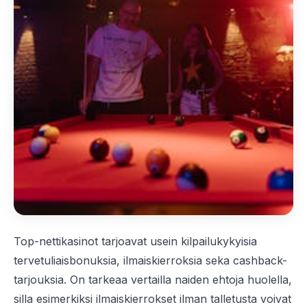
Top-nettikasinot tarjoavat usein kilpailukykyisia
tervetuliaisbonuksia, ilmaiskierroksia seka cashback-
tarjouksia. On tarkeaa vertailla naiden ehtoja huolella,
silla esimerkiksi ilmaiskierrokset ilman talletusta voivat