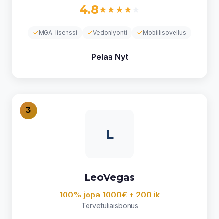
4.8
★
★
★
★
★
MGA-lisenssi
Vedonlyonti
Mobiilisovellus
Pelaa Nyt
3
L
LeoVegas
100% jopa 1000€ + 200 ik
Tervetuliaisbonus