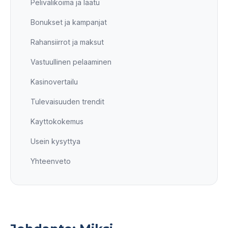
Pelivalikoima ja laatu
Bonukset ja kampanjat
Rahansiirrot ja maksut
Vastuullinen pelaaminen
Kasinovertailu
Tulevaisuuden trendit
Kayttokokemus
Usein kysyttya
Yhteenveto