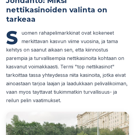
Johdanto: Miksi
nettikasinoiden valinta on
tarkeaa
S
uomen rahapelimarkkinat ovat kokeneet
merkittavan kasvun viime vuosina, ja tama
kehitys on saanut aikaan sen, etta kiinnostus
parempia ja turvallisempia nettikasinoita kohtaan on
kasvanut voimakkaasti. Termi "top nettikasinot"
tarkoittaa tassa yhteydessa niita kasinoita, jotka eivat
ainoastaan tarjoa laajan ja laadukkaan pelivalikoiman,
vaan myos tayttavat tiukimmatkin turvallisuus- ja
reilun pelin vaatimukset.