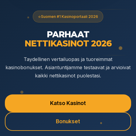
⭐
Suomen #1 Kasinoportaali 2026
PARHAAT
NETTIKASINOT 2026
Taydellinen vertailuopas ja tuoreimmat
kasinobonukset. Asiantuntijamme testaavat ja arvioivat
kaikki nettikasinot puolestasi.
Katso Kasinot
Bonukset