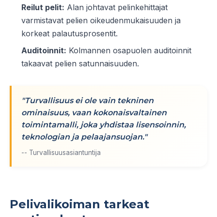
Reilut pelit:
Alan johtavat pelinkehittajat
varmistavat pelien oikeudenmukaisuuden ja
korkeat palautusprosentit.
Auditoinnit:
Kolmannen osapuolen auditoinnit
takaavat pelien satunnaisuuden.
"Turvallisuus ei ole vain tekninen
ominaisuus, vaan kokonaisvaltainen
toimintamalli, joka yhdistaa lisensoinnin,
teknologian ja pelaajansuojan."
-- Turvallisuusasiantuntija
Pelivalikoiman tarkeat