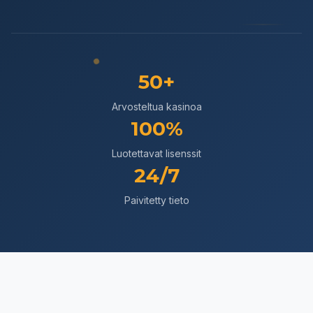
50+
Arvosteltua kasinoa
100%
Luotettavat lisenssit
24/7
Paivitetty tieto