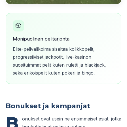
🎲
Monipuolinen pelitarjonta
Elite-pelivalikoima sisaltaa kolikkopelit,
progressiiviset jackpotit, live-kasinon
suosituimmat pelit kuten ruletti ja blackjack,
seka erikoispelit kuten pokeri ja bingo.
Bonukset ja kampanjat
B
onukset ovat usein ne ensimmaiset asiat, jotka
houkuttelevat pelaajia uuteen