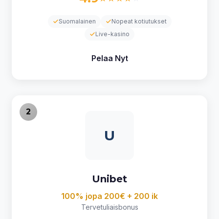
Suomalainen
Nopeat kotiutukset
Live-kasino
Pelaa Nyt
2
U
Unibet
100% jopa 200€ + 200 ik
Tervetuliaisbonus