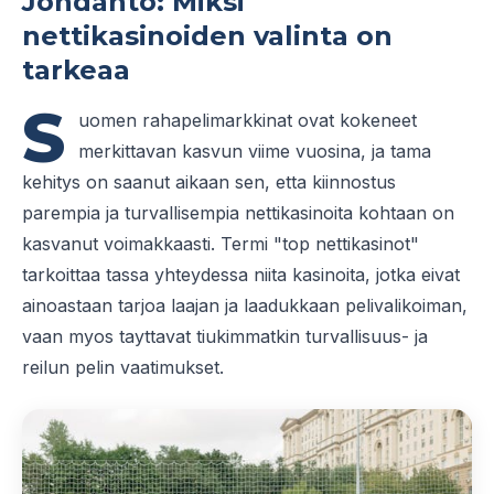
Johdanto: Miksi
nettikasinoiden valinta on
tarkeaa
S
uomen rahapelimarkkinat ovat kokeneet
merkittavan kasvun viime vuosina, ja tama
kehitys on saanut aikaan sen, etta kiinnostus
parempia ja turvallisempia nettikasinoita kohtaan on
kasvanut voimakkaasti. Termi "top nettikasinot"
tarkoittaa tassa yhteydessa niita kasinoita, jotka eivat
ainoastaan tarjoa laajan ja laadukkaan pelivalikoiman,
vaan myos tayttavat tiukimmatkin turvallisuus- ja
reilun pelin vaatimukset.