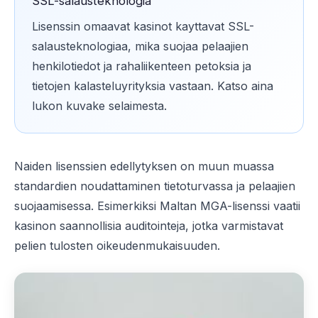
SSL-salausteknologia
Lisenssin omaavat kasinot kayttavat SSL-
salausteknologiaa, mika suojaa pelaajien
henkilotiedot ja rahaliikenteen petoksia ja
tietojen kalasteluyrityksia vastaan. Katso aina
lukon kuvake selaimesta.
Naiden lisenssien edellytyksen on muun muassa
standardien noudattaminen tietoturvassa ja pelaajien
suojaamisessa. Esimerkiksi Maltan MGA-lisenssi vaatii
kasinon saannollisia auditointeja, jotka varmistavat
pelien tulosten oikeudenmukaisuuden.