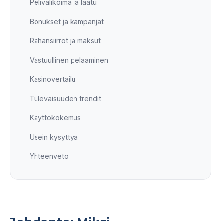
Pelivalikoima ja laatu
Bonukset ja kampanjat
Rahansiirrot ja maksut
Vastuullinen pelaaminen
Kasinovertailu
Tulevaisuuden trendit
Kayttokokemus
Usein kysyttya
Yhteenveto