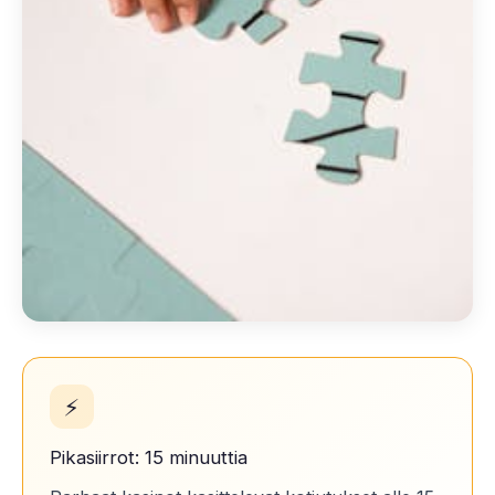
⚡
Pikasiirrot: 15 minuuttia