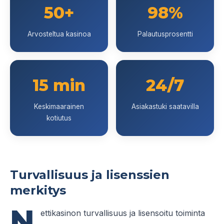
50+
98%
Arvosteltua kasinoa
Palautusprosentti
15 min
24/7
Keskimaarainen
Asiakastuki saatavilla
kotiutus
Turvallisuus ja lisenssien
merkitys
N
ettikasinon turvallisuus ja lisensoitu toiminta