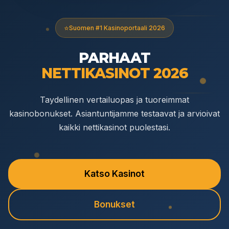
⭐
Suomen #1 Kasinoportaali 2026
PARHAAT
NETTIKASINOT 2026
Taydellinen vertailuopas ja tuoreimmat
kasinobonukset. Asiantuntijamme testaavat ja arvioivat
kaikki nettikasinot puolestasi.
Katso Kasinot
Bonukset