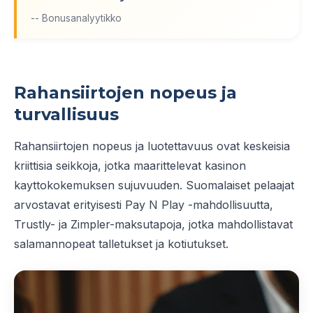
-- Bonusanalyytikko
Rahansiirtojen nopeus ja
turvallisuus
Rahansiirtojen nopeus ja luotettavuus ovat keskeisia
kriittisia seikkoja, jotka maarittelevat kasinon
kayttokokemuksen sujuvuuden. Suomalaiset pelaajat
arvostavat erityisesti Pay N Play -mahdollisuutta,
Trustly- ja Zimpler-maksutapoja, jotka mahdollistavat
salamannopeat talletukset ja kotiutukset.